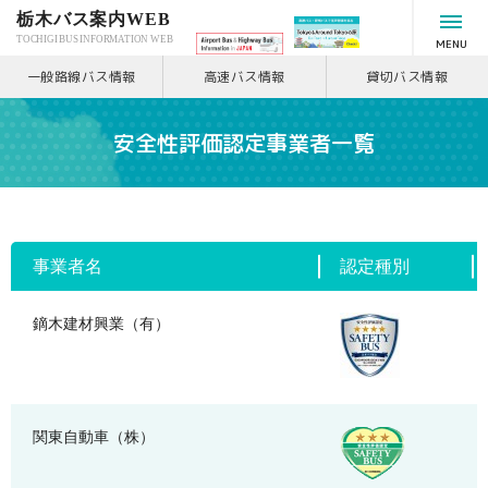
栃木バス案内WEB
TOCHIGI BUS INFORMATION WEB
MENU
一般路線バス情報
高速バス情報
貸切バス情報
安全性評価認定事業者一覧
事業者名
認定種別
鏑木建材興業（有）
関東自動車（株）